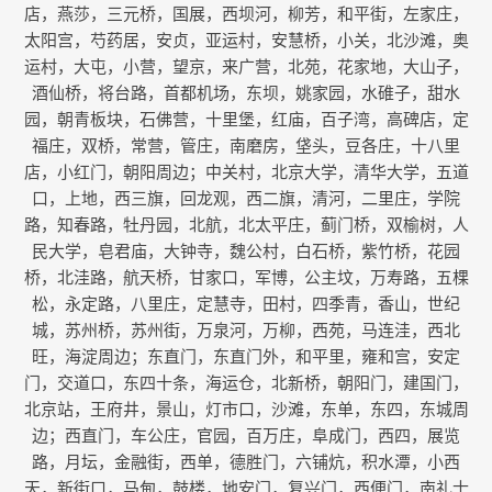
店，燕莎，三元桥，国展，西坝河，柳芳，和平街，左家庄，
太阳宫，芍药居，安贞，亚运村，安慧桥，小关，北沙滩，奥
运村，大屯，小营，望京，来广营，北苑，花家地，大山子，
酒仙桥，将台路，首都机场，东坝，姚家园，水碓子，甜水
园，朝青板块，石佛营，十里堡，红庙，百子湾，高碑店，定
福庄，双桥，常营，管庄，南磨房，垡头，豆各庄，十八里
店，小红门，朝阳周边；中关村，北京大学，清华大学，五道
口，上地，西三旗，回龙观，西二旗，清河，二里庄，学院
路，知春路，牡丹园，北航，北太平庄，蓟门桥，双榆树，人
民大学，皂君庙，大钟寺，魏公村，白石桥，紫竹桥，花园
桥，北洼路，航天桥，甘家口，军博，公主坟，万寿路，五棵
松，永定路，八里庄，定慧寺，田村，四季青，香山，世纪
城，苏州桥，苏州街，万泉河，万柳，西苑，马连洼，西北
旺，海淀周边；东直门，东直门外，和平里，雍和宫，安定
门，交道口，东四十条，海运仓，北新桥，朝阳门，建国门，
北京站，王府井，景山，灯市口，沙滩，东单，东四，东城周
边；西直门，车公庄，官园，百万庄，阜成门，西四，展览
路，月坛，金融街，西单，德胜门，六铺炕，积水潭，小西
天，新街口，马甸，鼓楼，地安门，复兴门，西便门，南礼士