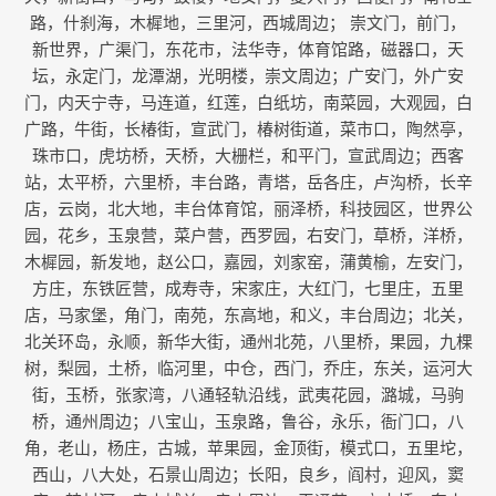
路，什刹海，木樨地，三里河，西城周边； 崇文门，前门，
新世界，广渠门，东花市，法华寺，体育馆路，磁器口，天
坛，永定门，龙潭湖，光明楼，崇文周边；广安门，外广安
门，内天宁寺，马连道，红莲，白纸坊，南菜园，大观园，白
广路，牛街，长椿街，宣武门，椿树街道，菜市口，陶然亭，
珠市口，虎坊桥，天桥，大栅栏，和平门，宣武周边；西客
站，太平桥，六里桥，丰台路，青塔，岳各庄，卢沟桥，长辛
店，云岗，北大地，丰台体育馆，丽泽桥，科技园区，世界公
园，花乡，玉泉营，菜户营，西罗园，右安门，草桥，洋桥，
木樨园，新发地，赵公口，嘉园，刘家窑，蒲黄榆，左安门，
方庄，东铁匠营，成寿寺，宋家庄，大红门，七里庄，五里
店，马家堡，角门，南苑，东高地，和义，丰台周边；北关，
北关环岛，永顺，新华大街，通州北苑，八里桥，果园，九棵
树，梨园，土桥，临河里，中仓，西门，乔庄，东关，运河大
街，玉桥，张家湾，八通轻轨沿线，武夷花园，潞城，马驹
桥，通州周边；八宝山，玉泉路，鲁谷，永乐，衙门口，八
角，老山，杨庄，古城，苹果园，金顶街，模式口，五里坨，
西山，八大处，石景山周边；长阳，良乡，阎村，迎风，窦