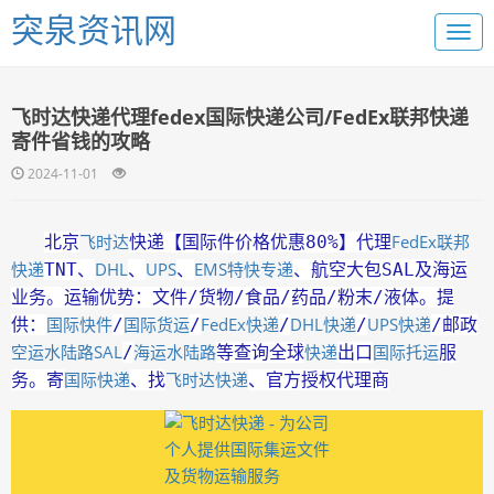
突泉资讯网
飞时达快递代理fedex国际快递公司/FedEx联邦快递
寄件省钱的攻略
2024-11-01
飞时达
FedEx
联邦
北京
快递【国际件价格优惠80%】代理
快递
DHL
UPS
EMS
特快专递
TNT、
、
、
、航空大包SAL及海运
业务。运输优势：文件/货物/食品/药品/粉末/液体。提
国际快件
国际货运
FedEx快递
DHL快递
UPS快递
供：
/
/
/
/
/邮政
空运水陆路SAL
海运水陆路
快递
国际托运
/
等查询全球
出口
服
国际快递
飞时达快递
务。寄
、找
、官方授权代理商