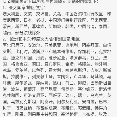
庆节期间预定下单,折扣后再减68元,促销的国家如下：
1、亚太国家/地区包括：
澳大利亚，文莱，柬埔寨，关岛，中国香港特别行政区，印
度尼西亚，日本，老挝，中国澳门特别行政区，马来西亚，
蒙古，新西兰，菲律宾，新加坡，韩国，中国台湾，泰国，
越南，部分航线除外
2、 欧洲和中东/印度次大陆/非洲国家/地区：
阿尔巴尼亚，安道尔，亚美尼亚，奥地利，阿塞拜疆，白俄
罗斯，比利时，波斯尼亚和黑塞哥维那，保加利亚，克罗地
亚，捷克共和国，丹麦，爱沙尼亚，法罗群岛，芬兰，法
国，格鲁吉亚，德国，直布罗陀，希腊，格陵兰，匈牙利，
冰岛，爱尔兰，以色列，意大利，哈萨克斯坦，吉尔吉斯斯
坦，拉脱维亚，列支敦士登，立陶宛，卢森堡，马其顿，马
耳他，摩尔多瓦，摩纳哥，黑山，荷兰，挪威，巴勒斯坦自
治，波兰，葡萄牙，罗马尼亚，俄罗斯，塞尔维亚，斯洛伐
克共和国，斯洛文尼亚，西班牙，瑞典，瑞士，乌克兰，英
国，乌兹别克斯坦，阿富汗，阿尔及利亚，安哥拉，巴林，
贝宁，博茨瓦纳，布基纳法索，布隆迪，喀麦隆，佛得角，
乍得，刚果，刚果民主共和国，塞浦路斯，吉布提，埃及，