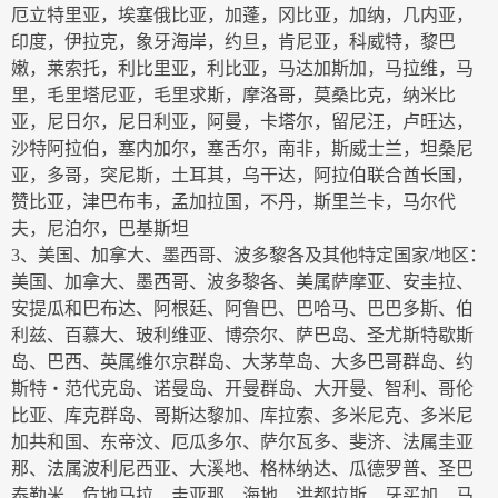
厄立特里亚，埃塞俄比亚，加蓬，冈比亚，加纳，几内亚，
印度，伊拉克，象牙海岸，约旦，肯尼亚，科威特，黎巴
嫩，莱索托，利比里亚，利比亚，马达加斯加，马拉维，马
里，毛里塔尼亚，毛里求斯，摩洛哥，莫桑比克，纳米比
亚，尼日尔，尼日利亚，阿曼，卡塔尔，留尼汪，卢旺达，
沙特阿拉伯，塞内加尔，塞舌尔，南非，斯威士兰，坦桑尼
亚，多哥，突尼斯，土耳其，乌干达，阿拉伯联合酋长国，
赞比亚，津巴布韦，孟加拉国，不丹，斯里兰卡，马尔代
夫，尼泊尔，巴基斯坦
3、美国、加拿大、墨西哥、波多黎各及其他特定国家/地区：
美国、加拿大、墨西哥、波多黎各、美属萨摩亚、安圭拉、
安提瓜和巴布达、阿根廷、阿鲁巴、巴哈马、巴巴多斯、伯
利兹、百慕大、玻利维亚、博奈尔、萨巴岛、圣尤斯特歇斯
岛、巴西、英属维尔京群岛、大茅草岛、大多巴哥群岛、约
斯特・范代克岛、诺曼岛、开曼群岛、大开曼、智利、哥伦
比亚、库克群岛、哥斯达黎加、库拉索、多米尼克、多米尼
加共和国、东帝汶、厄瓜多尔、萨尔瓦多、斐济、法属圭亚
那、法属波利尼西亚、大溪地、格林纳达、瓜德罗普、圣巴
泰勒米、危地马拉、圭亚那、海地、洪都拉斯、牙买加、马