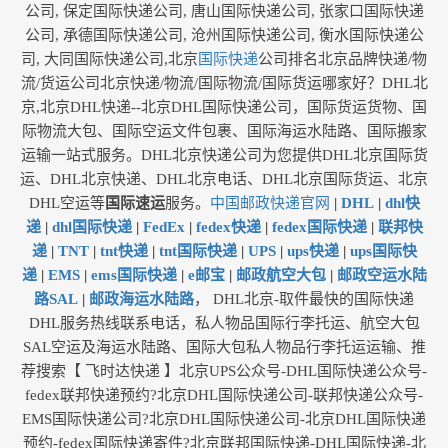
公司, 保定国际快递公司, 唐山国际快递公司, 张家口国际快递
公司, 承德国际快递公司, 沧州国际快递公司, 衡水国际快递公
司, 大同国际快递公司,北京
国际快递
公司排名北京品牌快递/物
流/货运公司北京快递/物流/国际物流/国际货运哪家好？DHL北
京,北京DHL快递--北京DHL国际快递公司，国际货运货物、国
际物流大包、国际空运文件包裹、国际海运水陆路、国际搬家
运输一站式服务。DHL北京快递公司为您提供DHL北京国际货
运、DHL北京快递、DHL北京电话、DHL北京国际货运、北京
DHL空运等
国际速运
服务。
中国邮政快递官网
|
DHL
|
dhl快
递
|
dhl国际快递
|
FedEx
|
fedex快递
|
fedex国际快递
|
联邦快
递
|
TNT
|
tnt快递
|
tnt国际快递
|
UPS
|
ups快递
|
ups国际快
递
|
EMS
|
ems国际快递
|
e邮宝
|
邮政航空大包
|
邮政空运水陆
路SAL
|
邮政海运水陆路
， DHL北京-取件最快的国际快递
DHL服务热线联系电话，私人物品国际行李托运、航空大包
SAL空运及海运水陆路、国际大包私人物品行李托运运输、推
荐搜索【 飞时达快递 】北京UPS公众号-DHL国际快递公众号-
fedex联邦快递预约?北京DHL国际快递公司-联邦快递公众号-
EMS国际快递公司?北京DHL国际快递公司-北京DHL国际快递
预约-fedex国际快递寄件?北京联邦国际快递-DHL国际快递-北