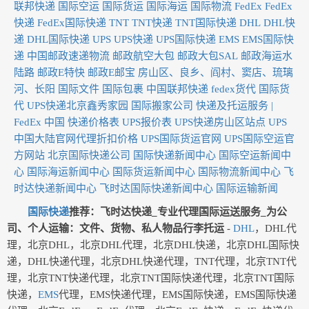
联邦快递
国际空运
国际货运
国际海运
国际物流
FedEx
FedEx
快递
FedEx国际快递
TNT
TNT快递
TNT国际快递
DHL
DHL快
递
DHL国际快递
UPS
UPS快递
UPS国际快递
EMS
EMS国际快
递
中国邮政速递物流
邮政航空大包
邮政大包SAL
邮政海运水
陆路
邮政E特快
邮政E邮宝
房山区、良乡、阎村、窦店、琉璃
河、长阳
国际文件
国际包裹
中国联邦快递
fedex货代
国际货
代
UPS快递北京鑫秀家园
国际搬家公司
快递及托运服务 |
FedEx 中国
快递价格表
UPS报价表
UPS快递房山区站点
UPS
中国大陆官网代理折扣价格
UPS国际货运官网
UPS国际空运官
方网站
北京国际快递公司
国际快递新闻中心
国际空运新闻中
心
国际海运新闻中心
国际货运新闻中心
国际物流新闻中心
飞
时达快递新闻中心
飞时达国际快递新闻中心
国际运输新闻
国际快递
推荐：
飞时达快递_专业代理国际运送服务_为公
司、个人运输：文件、货物、私人物品行李托运
-
DHL
，DHL代
理，北京DHL，北京DHL代理，北京DHL快递，北京DHL国际快
递，DHL快递代理，北京DHL快递代理，TNT代理，北京TNT代
理，北京TNT快递代理，北京TNT国际快递代理，北京TNT国际
快递，
EMS
代理，EMS快递代理，EMS国际快递，EMS国际快递