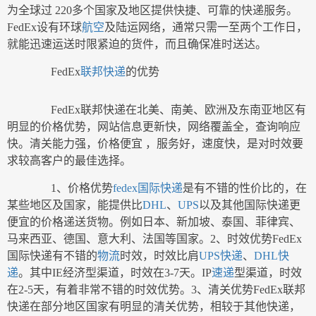
为全球过 220多个国家及地区提供快捷、可靠的快递服务。
FedEx设有环球
航空
及陆运网络，通常只需一至两个工作日，
就能迅速运送时限紧迫的货件，而且确保准时送达。
FedEx
联邦快递
的优势
FedEx联邦快递在北美、南美、欧洲及东南亚地区有
明显的价格优势，网站信息更新快，网络覆盖全，查询响应
快。清关能力强，价格便宜 ，服务好，速度快，是对时效要
求较高客户的最佳选择。
1、价格优势
fedex国际快递
是有不错的性价比的，在
某些地区及国家，能提供比
DHL
、
UPS
以及其他国际快递更
便宜的价格递送货物。例如日本、新加坡、泰国、菲律宾、
马来西亚、德国、意大利、法国等国家。2、时效优势FedEx
国际快递有不错的
物流
时效，时效比肩
UPS快递
、
DHL快
递
。其中IE经济型渠道，时效在3-7天。IP
速递
型渠道，时效
在2-5天，有着非常不错的时效优势。3、清关优势FedEx联邦
快递在部分地区国家有明显的清关优势，相较于其他快递，