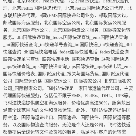
代理，北京FedEx，FedEx代理，北京FedEx快递，FedEx快递代
理，北京FedEx国际快递代理，北京FedEx国际快递公司代理，北
京联邦快递代理，邮政EMS国际快递公司业务，邮政国际大包，
邮政国际海运服务，北京国际空运公司，北京国际货运公司服
务，北京国际海运公司，北京国际物流公司服务，国际搬家运输
服务。dhl国际快递查询_fedex国际快递查询_ems国际快递查询
_tnt国际快递查询_tnt快递单号查询_tnt国际快递_tnt快递查询_dhl
快递查询_dhl国际快递电话_fedex国际快递电话_fedex快递查询_
联邦快递单号查询_联邦快递电话_联邦快递查询_联邦国际快递
_ups快递查询_ups国际快递查询_ups国际快递_ups快递电话_ems
国际快递价格表_国际货运代理_报关与国际货运_国际货运代理
公司_国际空运价格_国际空运公司_国际搬家公司_北京国际搬家
公司_国际搬家公司。飞时达快递是一家国际运输代理公司，‌主要
代理国际快递服务，‌包括但不限于EMS、‌FedEx、‌DHL、‌UPS等。‌
飞时达快递提供航空和海运服务，‌价格优惠高达80%，‌服务范围
涵盖全球范围内的文件和货物运输。‌此外，‌飞时达快递还提供国
际空运、‌国际海运进出口、‌国际速递、‌国际快件、‌国际货运等服
务，‌以及国际物流查询服务。‌无论是个人还是公司，‌飞时达快递
都能提供全球运输文件及货物的服务，‌满足不同客户的运输需