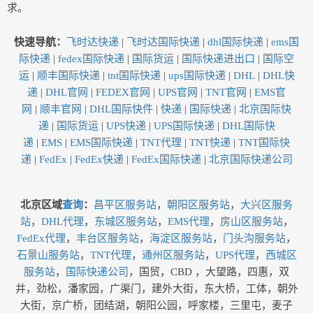
求。
快速导航：
飞时达快递
|
飞时达国际快递
|
dhl国际快递
|
ems国
际快递
|
fedex国际快递
|
国际货运
|
国际快递进出口
|
国际空
运
|
顺丰国际快递
|
tnt国际快递
|
ups国际快递
|
DHL
|
DHL快
递
|
DHL官网
|
FEDEX官网
|
UPS官网
|
TNT官网
|
EMS官
网
|
顺丰官网
|
DHL国际快件
|
快递
|
国际快递
|
北京国际快
递
|
国际货运
|
UPS快递
|
UPS国际快递
|
DHL国际快
递
|
EMS
|
EMS国际快递
|
TNT代理
|
TNT快递
|
TNT国际快
递
|
FedEx
|
FedEx快递
|
FedEx国际快递
|
北京国际快递公司
北京区域
查询
：
昌平区服务站
，
朝阳区服务站
，
大兴区服务
站
，
DHL代理
，
东城区服务站
，
EMS代理
，
房山区服务站
，
FedEx代理
，
丰台区服务站
，
海淀区服务站
，
门头沟服务站
，
石景山服务站
，
TNT代理
，
通州区服务站
，
UPS代理
，
西城区
服务站
，
国际快递公司
，国贸，CBD ，大望路，四惠，双
井，劲松，潘家园，广渠门，建外大街，东大桥，工体，朝外
大街，京广桥，团结湖，朝阳公园，呼家楼，三里屯，麦子