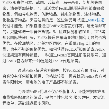
FedEx邮寄往日本、韩国、菲律宾、马来西亚、新加坡等国
家，清关更加快捷。4、派送优势FedEx联邦快递可邮寄敏感
物品，例如带电物品、仿牌物品、纯电池物品、液体物品、
化妆品等物品。需要注意的是，这些物品可以通过
fedex快递
代理才能走，如果直接通过FedEx快递官方邮寄，是无法邮寄
的，只能递送一般普通货物。5、区域优势相较DHL、UPS等
知名国际快递巨头，FedEx快递在东南亚地区拥有明显的价格
优势。在欧洲地区、北美地区国家，在重量21kg以上的物
品，也有不错的价格优势。如何获得FedEx折扣价邮寄FedEx
快递渠道有两种途径，一种通过FedEx官网注册发货账号，通
过FedEx官方邮寄;一种是通过FedEx代理邮寄。
通过FedEx快递官方邮寄，按FedEx公布价收费，对
直客没有任何折扣优惠，价格比较贵。再者就是FedEx官方对
寄件限制大，带电池的电子产品都不能邮寄。
而通过FedEx代理不仅价格折扣大，还能根据客户邮
寄货物匹配适合的渠道，提供个性化服务;服务更好，发货流
程简单，还能规避很多风险。