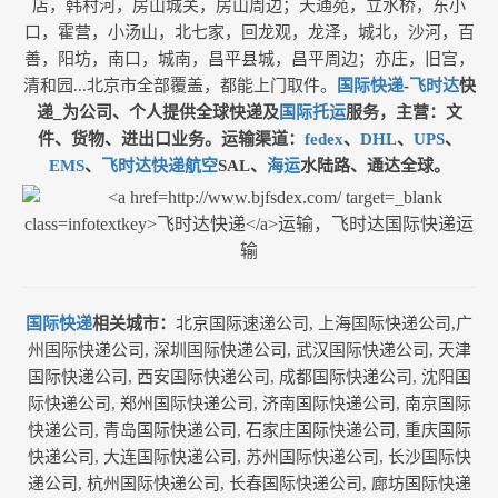
店，韩村河，房山城关，房山周边；天通苑，立水桥，东小
口，霍营，小汤山，北七家，回龙观，龙泽，城北，沙河，百
善，阳坊，南口，城南，昌平县城，昌平周边；亦庄，旧宫，
清和园...北京市全部覆盖，都能上门取件。
国际快递
-
飞时达
快
递_为公司、个人提供全球快递及
国际托运
服务，主营：文
件、货物、进出口业务。运输渠道：
fedex
、
DHL
、
UPS
、
EMS
、
飞时达快递
航空
SAL、
海运
水陆路、通达全球。
国际快递
相关城市：
北京国际速递公司, 上海国际快递公司,广
州国际快递公司, 深圳国际快递公司, 武汉国际快递公司, 天津
国际快递公司, 西安国际快递公司, 成都国际快递公司, 沈阳国
际快递公司, 郑州国际快递公司, 济南国际快递公司, 南京国际
快递公司, 青岛国际快递公司, 石家庄国际快递公司, 重庆国际
快递公司, 大连国际快递公司, 苏州国际快递公司, 长沙国际快
递公司, 杭州国际快递公司, 长春国际快递公司, 廊坊国际快递