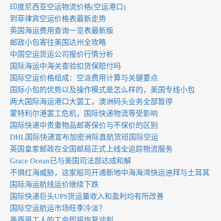
印度尼西亚空运物流价格(空运港口)
到菲律宾空运价格表最新走势
英国海运费用查询一览表最新版
邮政小包寄往美国达州全攻略
中国空运货运公司报价行情分析
国际海运中海关查验扣货保赔付吗
国际空运价格组成：空派费用计算与关键要点
国际小包的优势以及操作模式是怎么样的，美国专线小包
两大国际海运港口大罢工，澳洲码头业务全部暂停
蒙特利尔港罢工危机，国际快递物流等受影响
国际快递中贵重物品邮寄保价与不保价的区别
DHL国际快递宣布加密洲际直航货班国际空运
英国皇家邮政在全国邮局正式上线全追踪物流服务
Grace Ocean已与美国司法部达成和解
不惧红海威胁，这家船司开通新地中海海湾快运迪拜与土耳其
国际海运航线运价继续下跌
国际快递巨头UPS货运量收入和盈利均有所改善
国际空运航运市场旺季冷淡？
墨西哥工人的工会即将恢复谈判