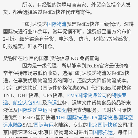
所以，有经验的跨境电商卖家、外贸商包括个人发
货，都会选择通过FedEx快递代理商寄件。
飞时达快递
国际物流
就是FedEx快递一级代理，深耕
国际快递行业16余年，常年促销不断，运费低至官方公布价
2-4折。细分渠道有普货，电池货、仿牌、化妆品等敏感货，
时效稳定，旺季不排仓。
货物所在地 目的国家 货物信息 KG 免费查询
因为是一级代理，所以能拿到FedEx官方最低价格，
常年保持市场最低价收货，选择飞时达快递物流发FedEx快
递，在享受优质物流服务的同时，还能大大降低物流成本。
北京飞时达快递【国际件价格优惠80%】代理fedex联邦快递
TNT、DHL快递、UPS快递、
EMS
国际快递公司
的
特快专
递
、
航空
大包
SAL
及
海运
业务，运输文件货物食品药品粉末
液体及
国际速递
空运
国际
货运
物流查询服务。飞时达国际快
递优势：FedEx国际快递/
DHL国际快递
/
UPS国际快递
/
国际空
运
水陆路
SAL/
国际海运
水陆路，专业的
北京国际快递
公司/北
京国际速递公司/北京国际物流公司进出口
国际托运
。每年国