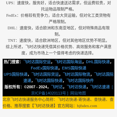
UPS‌：速度快，服务好，适合快速送达需求，但运费较贵，对
托运物品限制严格‌。
‌FedEx‌：价格较有竞争力，适合大货运输，但对化工类货物有
严格限制‌。
DHL‌：速度快，适合欧洲和东南亚地区，但对特殊商品有限
制‌。
TNT‌：速度快，适合欧洲地区，但对其他地区优势不明显‌。
综上所述，飞时达快递凭借其价格优势、高效服务和客户满意
度，成为市场上一个值得考虑的快递选择。
热门搜索：
飞时达国际空运
，
飞时达国际海运
，
DHL国际快递
，
FedEx国际快递
，
EMS国际快递
UPS国际快递
，
飞时达国际货运
，
飞时达国际物流
，
飞时达国际
速递
，
飞时达国际快递
，
飞时达国际快件
版权所有：©2007 - 2024，
飞时达
，
飞时达快递
，
飞时达速递
[
京ICP备14020113号 ]
网站地图
北京飞时达快递服务中心简称：飞时达快递-寄快递、查快递、查
价格、推荐搜索【飞时达快递】官方网站：bjfsdex.com