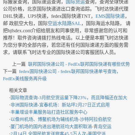
际搬家查询，国际速运查询，
国际货运
查询，查询全球快递
公司价格，北京国际快递进出口查询追踪。飞时达快递代理
DHL快递，UPS快递，fedex国际快递TNT，
EMS国际快递
，
邮 政航空大包，国际
空运水陆路SAL
，国际海运水陆路， 请
把bjfsdex.com介绍给朋友和同事使用，非常感谢您的认可和
推荐！取件咨询请拨打热线电话。以上便是本期飞时达快递
为您分享的全部内容，若您还有任何国际速递方面的服务需
求，请联系飞时达专业的国际快递公司客服团队人员。
上一篇
联邦国际快递公司 - FedEx联邦国际快递有哪些优势
下一篇
fedex国际快递公司 - fedex联邦国际快递单号查询，
FedEx美线服务再升级
相关文章
·
国际物流查询-3月航空货运量下降23%，而且降幅还在加大
·
非洲国际快递-宜春机场：新站坪2月27日正式启用
·
丰巢增设丰巢服务站打造社区服务中心
·
以儋州机场、博鳌机场为辅线机场-沙特阿拉伯航空
·
厦门机场的国内进出港航班均大面积取消-青岛空运
·
2月14日 全国民航发送旅客45.5万人次-美国空派