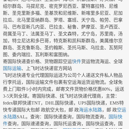
绍尔群岛、马提尼克、密克罗尼西亚、蒙特塞拉特、尼维
斯、圣克里斯多福、圣基茨和尼维斯、新喀里多尼亚、尼加
拉瓜、北马里亚纳群岛、罗塔、塞班、天宁岛、帕劳、巴拿
马、巴布亚新几内亚、巴拉圭、秘鲁、萨摩亚、圣卢西亚、
荷属圣马丁、法属圣马丁、圣文森特，尤宁岛，苏里南，汤
加，特立尼达和多巴哥，特克斯和凯科斯群岛，美属维尔京
群岛、圣克鲁斯岛、圣约翰斯、圣托马斯、乌拉圭、瓦努阿
图、委内瑞拉、瓦利斯和富图纳。
寄国际快递查价格、货物跟踪空运
快件
货运物流海运、全球
国际运输
、上飞时达快递官方网站
飞时达快递专业代理国际运送为公司个人递送文件私人物品
行李托运，国际运输文件包裹有空运海运货运物流。全球免
费上门取件1小时内完成，邮寄文件货物价格优惠80%，运送
3-5天到全球。寄国际快递、找飞时达快递代理商，主营：
fedex联邦快递TNT，DHL国际快递，UPS国际快递，EMS特
快专递国际大包邮 政航空大包，邮 政
海运水陆路
，邮 政
空运
水陆路
SAL。查询：国际快递查询，国际物流查询，
国际快
件
查询，国际速递查询，国际托运查询，国际快运查询，国