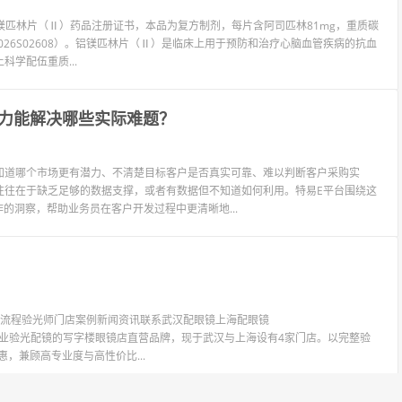
铝镁匹林片（Ⅱ）药品注册证书，本品为复方制剂，每片含阿司匹林81mg，重质碳
：2026S02608）。铝镁匹林片（Ⅱ）是临床上用于预防和治疗心脑血管疾病的抗血
学配伍重质...
力能解决哪些实际难题？
知道哪个市场更有潜力、不清楚目标客户是否真实可靠、难以判断客户采购实
往往在于缺乏足够的数据支撑，或者有数据但不知道如何利用。特易E平台围绕这
的洞察，帮助业务员在客户开发过程中更清晰地...
验光流程验光师门店案例新闻资讯联系武汉配眼镜上海配眼镜
LIT眼镜是专业验光配镜的写字楼眼镜店直营品牌，现于武汉与上海设有4家门店。以完整验
惠，兼顾高专业度与高性价比...
7
8
9
10
11
>>
200