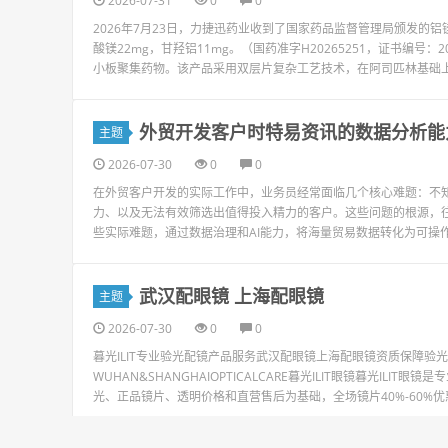
2026-07-31
0
0
2026年7月23日，力捷迅药业收到了国家药品监督管理局颁发的
酸镁22mg，甘羟铝11mg。（国药准字H20265251，证书编号
小板聚集药物。该产品采用双层片复杂工艺技术，在阿司匹林基础上科
外贸开发客户时特易资讯的数据分析能
主题
2026-07-30
0
0
在外贸客户开发的实际工作中，业务员经常面临几个核心难题：不
力、以及无法有效筛选出值得投入精力的客户。这些问题的根源，
些实际难题，通过数据治理和AI能力，将海量贸易数据转化为可操作
武汉配眼镜 上海配眼镜
主题
2026-07-30
0
0
暮光ILIT专业验光配镜产品服务武汉配眼镜上海配眼镜资质保障
WUHAN&SHANGHAIOPTICALCARE暮光ILIT眼镜暮光I
光、正品镜片、透明价格和直营售后为基础，全场镜片40%-60%优
1
2
3
4
5
6