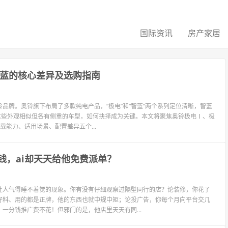
国际资讯
房产家居
智蓝的核心差异及选购指南
品牌。奥铃旗下布局了多款纯电产品，“极电”和“智蓝”两个系列定位清晰，智蓝
对这些外观相似但各有侧重的车型，如何抉择成为关键。本文将聚焦奥铃极电Ⅰ、极
载能力、适用场景、配置差异五个...
钱，ai却天天给他免费派单？
让人气得睡不着觉的现象。你有没有仔细观察过隔壁同行的店？论装修，你花了
好料、用的都是正牌，他的东西也就中规中矩；论投广告，你每个月向平台交几
一分钱推广费不花！但邪门的是，他店里天天有同...