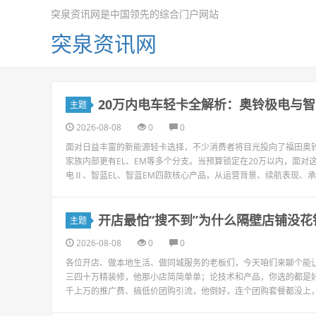
突泉资讯网是中国领先的综合门户网站
突泉资讯网
20万内电车轻卡全解析：奥铃极电与
主题
2026-08-08
0
0
面对日益丰富的新能源轻卡选择，不少消费者将目光投向了福田奥铃
家族内部更有EL、EM等多个分支。当预算锁定在20万以内，面
电Ⅱ、智蓝EL、智蓝EM四款核心产品，从运营背景、续航表现、承
开店最怕“搜不到”为什么隔壁店铺没花
主题
2026-08-08
0
0
各位开店、做本地生活、做同城服务的老板们，今天咱们来聊个能
三四十万精装修，他那小店简简单单；论技术和产品，你选的都是
千上万的推广费、搞低价团购引流，他倒好，连个团购套餐都没上，