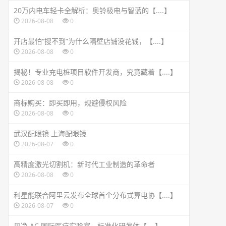
20万内电车轻卡全解析：奥铃极电与智蓝的【....】
2026-08-08
0
开店最怕“搜不到”为什么隔壁店铺没花钱，【....】
2026-08-08
0
揭秘！专业充电桩项目软件开发商，究竟藏着【....】
2026-08-08
0
商标购买：即买即用，规避侵权风险
2026-08-08
0
武汉配眼镜 上海配眼镜
2026-08-07
0
高精度激光切割机：新时代工业制造的革命者
2026-08-08
0
利星能联合阿里云发布全球首个分布式算电协【....】
2026-08-07
0
贝净 AC 国际医疗实验室，标准化研发体【....】