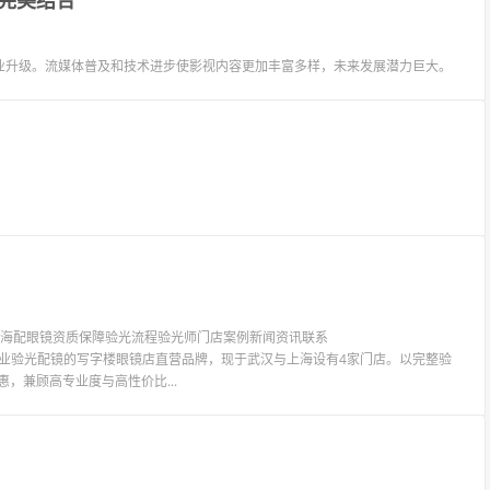
完美结合
业升级。流媒体普及和技术进步使影视内容更加丰富多样，未来发展潜力巨大。
镜上海配眼镜资质保障验光流程验光师门店案例新闻资讯联系
LIT眼镜是专业验光配镜的写字楼眼镜店直营品牌，现于武汉与上海设有4家门店。以完整验
惠，兼顾高专业度与高性价比...