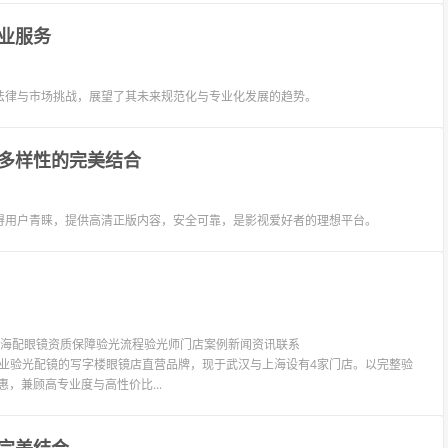
业服务
法律与市场挑战，展望了其未来规范化与专业化发展的趋势。
多样性的完美结合
得用户青睐，提供高清正版内容，安全可靠，是影视爱好者的理想平台。
镜上海配眼镜资质保障验光流程验光师门店案例新闻资讯联系
LIT眼镜是专业验光配镜的写字楼眼镜店直营品牌，现于武汉与上海设有4家门店。以完整验
惠，兼顾高专业度与高性价比...