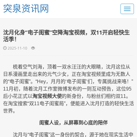
突泉资讯网
沈月化身“电子闺蜜”空降淘宝视频，双11开启轻快生
活季！
2025-11-10
梳着空气刘海，顶着一双水汪汪的大眼睛，沈月这位从
日系漫画里走出来的元气少女，正在淘宝视频里成为无数人
的“电子闺蜜”。“Hey，月月的‘电子闺蜜’们，专属挑战来咯！”
11月初，随着沈月工作室微博发布的一则互动预告，这位95
后小花正式以
淘宝视频大使
的新身份，与粉丝们相约双11。
在淘宝搜索“双11电子闺蜜局”，便能进入沈月打造的轻快生活
世界。
闺蜜人设，从屏幕到心底的陪伴
沈月与“电子闺蜜”这一身份的契合，源于她在现实生活中