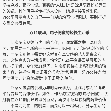
坚持磨戏，毫不气馁。
真实的“人味
儿”
是沈月赢得粉丝喜爱
的关键。其他明星拼命打造人设时，她却直接素颜出镜，
Vlog里展示真实的自己——煎糊的鸡蛋气得跺脚、买到打折
商品高兴得转圈。
双11联动，电子闺蜜的轻快生活季
此次淘宝视频与沈月的合作，可谓
双赢之举
。沈月方
面，她需要一个新的平台来进一步巩固自己“治愈系甜心”的形
象，而淘宝视频正需要她这样具有真实感的艺人带来亲和
力。这种真实的生活场景，恰恰是电商平台最渴望展现的内
容。据了解，今年双11期间，淘宝视频将推出系列沈月的独
家内容，包括“沈月の闺蜜穿搭笔记”“和月月一起Vlog接力”等
互动活动，让粉丝感受“电子闺蜜”的陪伴。
邻家女孩般的亲和力与时尚表现力，让沈月成为品牌与
平台青睐的合作伙伴。如今，作为淘宝视频的“电子闺蜜”，沈
月将在双11期间通过系列互动，再次印证其
独特的商业价值
——不是高高在上的明星，而是可以一起逛街、分享生活的