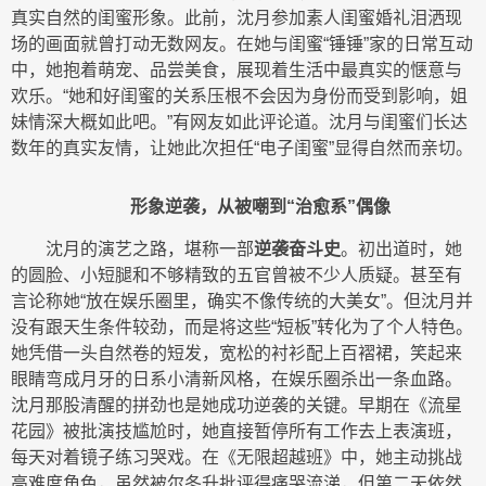
真实自然的闺蜜形象。此前，沈月参加素人闺蜜婚礼泪洒现
场的画面就曾打动无数网友。在她与闺蜜“锤锤”家的日常互动
中，她抱着萌宠、品尝美食，展现着生活中最真实的惬意与
欢乐。“她和好闺蜜的关系压根不会因为身份而受到影响，姐
妹情深大概如此吧。”有网友如此评论道。沈月与闺蜜们长达
数年的真实友情，让她此次担任“电子闺蜜”显得自然而亲切。
形象逆袭，从被嘲到“治愈系”偶像
沈月的演艺之路，堪称一部
逆袭奋斗史
。初出道时，她
的圆脸、小短腿和不够精致的五官曾被不少人质疑。甚至有
言论称她“放在娱乐圈里，确实不像传统的大美女”。但沈月并
没有跟天生条件较劲，而是将这些“短板”转化为了个人特色。
她凭借一头自然卷的短发，宽松的衬衫配上百褶裙，笑起来
眼睛弯成月牙的日系小清新风格，在娱乐圈杀出一条血路。
沈月那股清醒的拼劲也是她成功逆袭的关键。早期在《流星
花园》被批演技尴尬时，她直接暂停所有工作去上表演班，
每天对着镜子练习哭戏。在《无限超越班》中，她主动挑战
高难度角色，虽然被尔冬升批评得痛哭流涕，但第二天依然