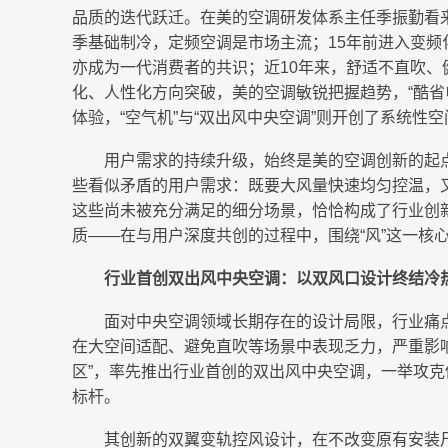
品质的迭代跃迁。在美的空调研发体系主任季振勤看
季基础制冷，定频空调是市场主流；15年前进入变频
亦成为一代消费者的共识；近10年来，舒适不直吹
化、人性化方向突破，美的空调敏锐把握趋势，“酷省电
体验，“空气机”与“双出风中央空调”则开创了系统性
用户需求的持续升级，始终是美的空调创新的起点
些看似矛盾的用户需求：既要大风量快速均匀控温，
这些尚未被充分满足的细分场景，恰恰构成了行业创
质——在与用户深度共创的过程中，围绕“风”这一核
行业首创双出风中央空调：以双风口设计终结冷
面对中央空调领域长期存在的设计局限，行业痛
在大空间适配、避免直吹等场景中表现乏力，严重影
区”，率先推出行业首创的双出风中央空调，一举攻
标杆。
其创新的双翼变轨控风设计，在不改变原有安装尺