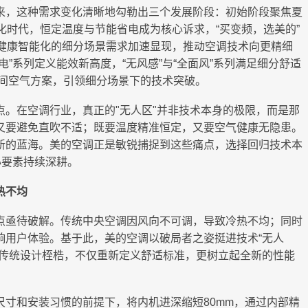
来，这种需求变化清晰地勾勒出三个发展阶段：初始阶段聚焦夏
化时代，恒定温度与节能省电成为核心诉求，“买变频，选美的”
、健康智能化的细分场景需求加速显现，推动空调技术向更精细
”系列定义能效新高度，“无风感”与“全面风”系列满足细分舒适
空间空气方案，引领细分场景下的技术突破。
。在空调行业，真正的"无人区"并非技术本身的极限，而是那
又要避免直吹不适；既要温度精准恒定，又要空气健康无隐患。
新的蓝海。美的空调正是敏锐捕捉到这些痛点，选择回归技术本
心要素持续深耕。
热不均
点亟待破解。传统中央空调因风向不可调，导致冷热不均；同时
响用户体验。基于此，美的空调以破局者之姿挺进技术“无人
克传统设计桎梏，不仅重新定义舒适标准，更树立起全新的性能
寸和安装习惯的前提下，将内机进深缩短80mm，通过内部精