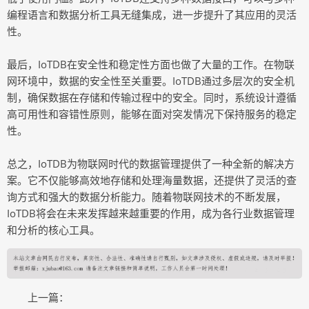
编程语言和数据分析工具无缝集成，进一步提升了其应用的灵活
性。
最后，IoTDB在安全性和稳定性方面也做了大量的工作。在物联
网环境中，数据的安全性至关重要。IoTDB通过多层次的安全机
制，确保数据在存储和传输过程中的安全。同时，系统设计遵循
高可用性和容错性原则，能够在面对突发情况下保持服务的稳定
性。
总之，IoTDB为物联网时代的数据管理提供了一种全新的解决方
案。它不仅能够高效地存储和处理海量数据，还提供了灵活的查
询方式和强大的数据分析能力。随着物联网技术的不断发展，
IoTDB将会在未来发挥越来越重要的作用，成为各行业数据管理
和分析的核心工具。
上一篇：