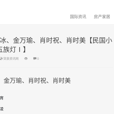
国际资讯
房产家居
海冰、金万瑜、肖时祝、肖时美【民国小
五族灯Ⅰ】
突泉资讯网
0
、金万瑜、肖时祝、肖时美
宵
凌