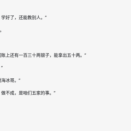
。学好了，还能教别人。”
。
们账上还有一百三十两银子，能拿出五十两。”
”
海冰哥。”
。做不成，是咱们五家的事。”