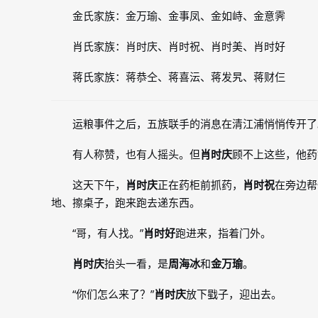
金氏家族：金万瑜、金事凤、金如峙、金意霁
肖氏家族：肖时庆、肖时祝、肖时美、肖时好
蒋氏家族：蒋恭仝、蒋喜沄、蒋发旯、蒋财仨
运粮事件之后，五族联手的消息在清江浦悄悄传开了
有人称赞，也有人摇头。但
肖时庆
顾不上这些，他药
这天下午，
肖时庆
正在药柜前抓药，
肖时祝
在旁边帮
地、擦桌子，跑来跑去递东西。
“哥，有人找。”
肖时好
跑进来，指着门外。
肖时庆
抬头一看，是
周海冰
和
金万瑜
。
“你们怎么来了？”
肖时庆
放下戥子，迎出去。