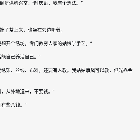
倒是满脸兴奋：“时庆哥，我有个想法。”
端了茶上来，也坐在旁边听着。
我想开个绣坊，专门教穷人家的姑娘学手艺。”
能自己养活自己。”
要绣架、丝线、布料，还要有人教。我姑姑
事凤
可以教，但光靠金
料，从外地运来，不要钱。”
有些余钱。”