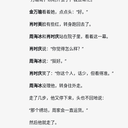
金万瑜
看着她，点点头：“好。”
肖时美
脸有些红，转身跑回去了。
周海冰
和
肖时庆
站在院子里，看着这一幕。
肖时庆
说：“你觉得怎么样？”
周海冰
说：“挺好。”
肖时庆
笑了：“你这个人，话少，但看得准。”
周海冰
没理他，转身往外走。
走了几步，他又停下来，头也不回地说：
“那个绣坊，周家会一直运货。”
然后他就走了。