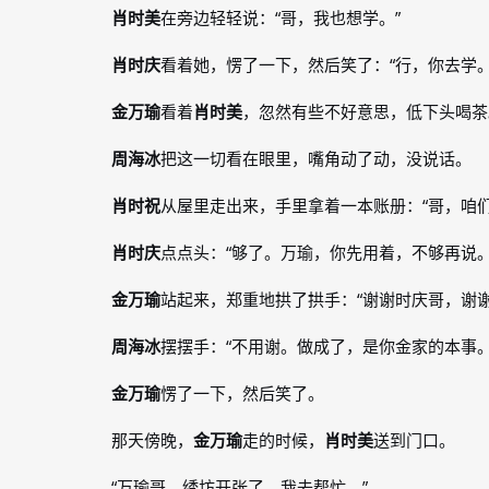
肖时美
在旁边轻轻说：“哥，我也想学。”
肖时庆
看着她，愣了一下，然后笑了：“行，你去学
金万瑜
看着
肖时美
，忽然有些不好意思，低下头喝茶
周海冰
把这一切看在眼里，嘴角动了动，没说话。
肖时祝
从屋里走出来，手里拿着一本账册：“哥，咱
肖时庆
点点头：“够了。万瑜，你先用着，不够再说。
金万瑜
站起来，郑重地拱了拱手：“谢谢时庆哥，谢谢
周海冰
摆摆手：“不用谢。做成了，是你金家的本事
金万瑜
愣了一下，然后笑了。
那天傍晚，
金万瑜
走的时候，
肖时美
送到门口。
“万瑜哥，绣坊开张了，我去帮忙。”