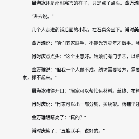
周海冰
还是那副寡言的样子，只是点了点头。
金万瑜
“进去说。”
几个人走进药铺后面的小院，在石桌旁坐下。
肖时美
金万瑜
说：“咱们五家联手，不能光等灾年才做事。
肖时庆
点点头：“这个主意好。姑娘们有门手艺，以后
金万瑜
说：“但我一个人做不成。绣坊需要地方，需
家，撑不起来。”
周海冰
难得开口：“周家可以帮忙运材料。丝线、布
肖时庆
说：“肖家可以出一部分钱，买绣架。药铺里还
金万瑜
眼睛亮了：“真的？”
肖时庆
笑了：“五族联手，说好的。”