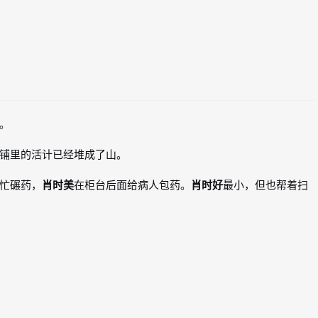
。
铺里的活计已经堆成了山。
忙碾药，
肖时美
在柜台后面给病人包药。
肖时好
最小，但也帮着扫