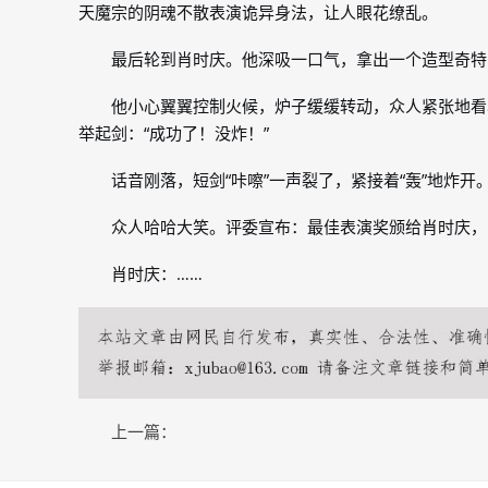
天魔宗的阴魂不散表演诡异身法，让人眼花缭乱。
最后轮到肖时庆。他深吸一口气，拿出一个造型奇特的
他小心翼翼控制火候，炉子缓缓转动，众人紧张地看
举起剑：“成功了！没炸！”
话音刚落，短剑“咔嚓”一声裂了，紧接着“轰”地炸
众人哈哈大笑。评委宣布：最佳表演奖颁给肖时庆，
肖时庆：……
上一篇：