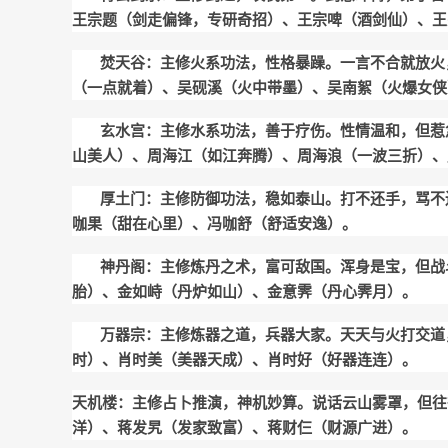
王宗题（剑走偏锋，专研奇招）、王宗啤（酒剑仙）、王
焚天谷：主修火系功法，性格暴躁。一言不合就放火
（一点就着）、吴砚溪（火中带墨）、吴南絮（火爆女侠
玄水宫：主修水系功法，善于疗伤。性情温和，但惹
山美人）、周海江（如江奔腾）、周海浪（一波三折）、
厚土门：主修防御功法，稳如泰山。打不还手，骂不
咖果（甜在心里）、冯咖舒（舒适安逸）。
神丹阁：主修炼丹之术，富可敌国。浑身是宝，但战
胎）、金如峙（丹炉如山）、金意霁（丹心霁月）。
万器宗：主修炼器之道，兵器大家。天天与火打交道
时）、肖时美（美器天成）、肖时好（好器连连）。
天机楼：主修占卜推演，神机妙算。说话云山雾罩，但往
洋）、蒋发旯（发家致富）、蒋财仨（财源广进）。