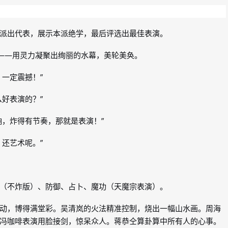
派出代表，展示本派绝学，最后评选出最佳表演。
”——用灵力凝聚出绚丽的水幕，美轮美奂。
一定震撼！”
好表演的？”
响，炸得有节奏，那就是表演！”
还艺术呢。”
（不炸版）、防御、占卜、魔功（天魔宗表演）。
动，博得满堂彩。吴清岚的火法精准控制，烧出一幅山水画。周海
冯咖啡表演用脸接剑，惊呆众人。蒋恭仝算卦算中所有人的心事。