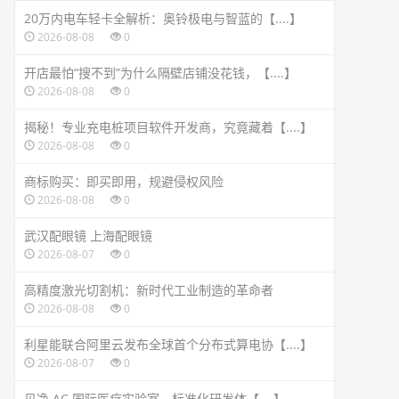
20万内电车轻卡全解析：奥铃极电与智蓝的【....】
2026-08-08
0
开店最怕“搜不到”为什么隔壁店铺没花钱，【....】
2026-08-08
0
揭秘！专业充电桩项目软件开发商，究竟藏着【....】
2026-08-08
0
商标购买：即买即用，规避侵权风险
2026-08-08
0
武汉配眼镜 上海配眼镜
2026-08-07
0
高精度激光切割机：新时代工业制造的革命者
2026-08-08
0
利星能联合阿里云发布全球首个分布式算电协【....】
2026-08-07
0
贝净 AC 国际医疗实验室，标准化研发体【....】