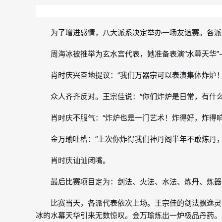
为了增进感情，八大派系决定举办一场友谊赛。各派
周海冰被推举为玄水宫代表，她准备表演“水幕天华
肖时庆兴奋地提议：“我们万器宗可以表演集体炸炉！
众人齐齐反对。王宗佳说：“你们炸炉是日常，有什么
肖时庆不服气：“炸炉也是一门艺术！炸得好，炸得
金万瑜吐槽：“上次你炸得我们神丹阁半年不敢炼丹，
肖时庆讪讪闭嘴。
最后比赛项目定为：剑法、火法、水法、炼丹、炼器
比赛当天，各派代表依次上场。王宗佳的剑法飘逸灵
冰的水幕天华引来无数惊叹。金万瑜炼出一炉极品丹药。