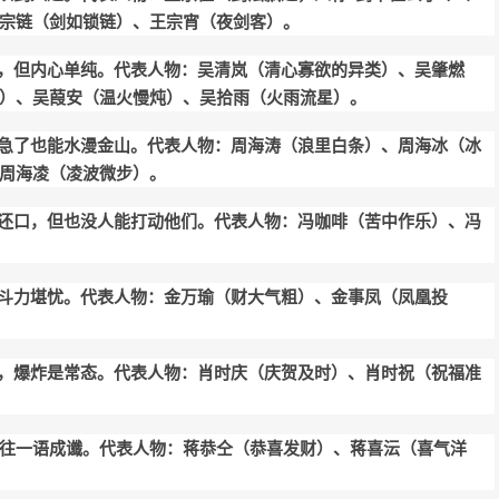
宗链（剑如锁链）、王宗宵（夜剑客）。
，但内心单纯。代表人物：吴清岚（清心寡欲的异类）、吴肇燃
）、吴葭安（温火慢炖）、吴拾雨（火雨流星）。
急了也能水漫金山。代表人物：周海涛（浪里白条）、周海冰（冰
周海凌（凌波微步）。
还口，但也没人能打动他们。代表人物：冯咖啡（苦中作乐）、冯
斗力堪忧。代表人物：金万瑜（财大气粗）、金事凤（凤凰投
，爆炸是常态。代表人物：肖时庆（庆贺及时）、肖时祝（祝福准
往一语成谶。代表人物：蒋恭仝（恭喜发财）、蒋喜沄（喜气洋