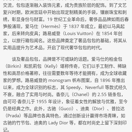
交流，包包逐渐融入装饰元素，成为贵族阶层的配饰。到了文艺
复兴时期，欧洲宫廷中开始出现定制精美的手袋，镶嵌珠宝和刺
绣，彰显身份与财富。19 世纪工业革命后，奢侈品品牌如雨后春
笋般涌现，爱马仕（Hermès）于 1837 年成立，最初以马具起
家，后来转向皮具；路易威登（Louis Vuitton）在 1854 年创
立，以旅行箱包闻名。这些品牌奠定了奢品包包的基础，将其从
实用品提升为艺术品，开启了现代奢华包包的时代。
谈及奢品包包，品牌是不可或缺的话题。爱马仕的柏金包
（Birkin）和凯莉包（Kelly）堪称传奇，它们以手工制作、稀缺
性和高昂价格著称，往往需要数年等待才能拥有，成为全球收藏
家的梦想。路易威登的 monogram 帆布图案，自 1896 年推出
以来，成为全球识别的标志，其 Speedy、Neverfull 等款式经久
不衰，融合了实用与时尚。香奈儿（Chanel）的 2.55 链条包，
由可可·香奈儿于 1955 年设计，象征着女性的解放与优雅，至今
仍是经典之作。此外，古驰（Gucci）、迪奥（Dior）、普拉达
（Prada）等品牌也各具特色，通过创新设计赢得市场青睐，如
古驰的竹节包、迪奥的 Lady Dior 等，都在时尚史上留下深刻印
记。