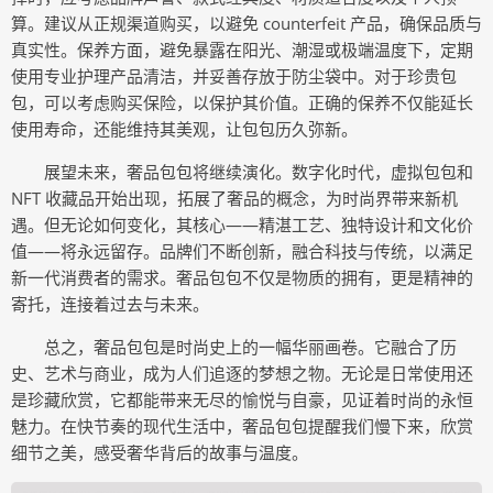
算。建议从正规渠道购买，以避免 counterfeit 产品，确保品质与
真实性。保养方面，避免暴露在阳光、潮湿或极端温度下，定期
使用专业护理产品清洁，并妥善存放于防尘袋中。对于珍贵包
包，可以考虑购买保险，以保护其价值。正确的保养不仅能延长
使用寿命，还能维持其美观，让包包历久弥新。
展望未来，奢品包包将继续演化。数字化时代，虚拟包包和
NFT 收藏品开始出现，拓展了奢品的概念，为时尚界带来新机
遇。但无论如何变化，其核心——精湛工艺、独特设计和文化价
值——将永远留存。品牌们不断创新，融合科技与传统，以满足
新一代消费者的需求。奢品包包不仅是物质的拥有，更是精神的
寄托，连接着过去与未来。
总之，奢品包包是时尚史上的一幅华丽画卷。它融合了历
史、艺术与商业，成为人们追逐的梦想之物。无论是日常使用还
是珍藏欣赏，它都能带来无尽的愉悦与自豪，见证着时尚的永恒
魅力。在快节奏的现代生活中，奢品包包提醒我们慢下来，欣赏
细节之美，感受奢华背后的故事与温度。