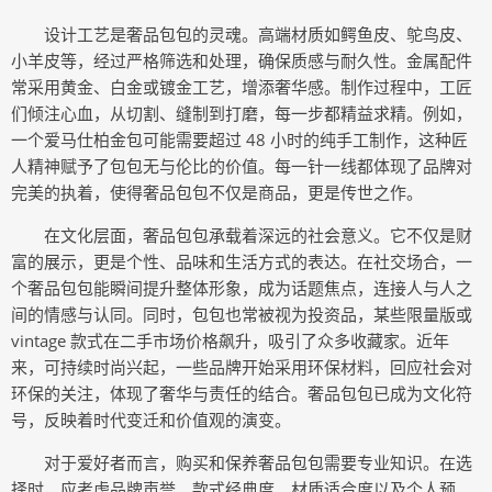
设计工艺是奢品包包的灵魂。高端材质如鳄鱼皮、鸵鸟皮、
小羊皮等，经过严格筛选和处理，确保质感与耐久性。金属配件
常采用黄金、白金或镀金工艺，增添奢华感。制作过程中，工匠
们倾注心血，从切割、缝制到打磨，每一步都精益求精。例如，
一个爱马仕柏金包可能需要超过 48 小时的纯手工制作，这种匠
人精神赋予了包包无与伦比的价值。每一针一线都体现了品牌对
完美的执着，使得奢品包包不仅是商品，更是传世之作。
在文化层面，奢品包包承载着深远的社会意义。它不仅是财
富的展示，更是个性、品味和生活方式的表达。在社交场合，一
个奢品包包能瞬间提升整体形象，成为话题焦点，连接人与人之
间的情感与认同。同时，包包也常被视为投资品，某些限量版或
vintage 款式在二手市场价格飙升，吸引了众多收藏家。近年
来，可持续时尚兴起，一些品牌开始采用环保材料，回应社会对
环保的关注，体现了奢华与责任的结合。奢品包包已成为文化符
号，反映着时代变迁和价值观的演变。
对于爱好者而言，购买和保养奢品包包需要专业知识。在选
择时，应考虑品牌声誉、款式经典度、材质适合度以及个人预