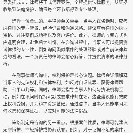
果委托成立，律师将正式代理案件，全程提供法律服务，从证据
收集到法庭辩护，确保每个环节都得到专业处理。
选择一位合适的刑事律师至关重要。当事人在咨询时，应考
虑律师的专业背景、经验记录和沟通风格。建议查看律师的执业
资格、过往案例成功率以及客户评价。此外，律师的收费方式也
应透明合理，避免后续纠纷。在咨询过程中，当事人可以提问测
试律师的专业性，例如询问类似案件的处理经验或对当前法律趋
势的看法。一个负责任的律师会耐心解答，并提供清晰的法律分
析。
在刑事律师咨询中，权利保护是核心议题。律师会详细解释
当事人的宪法权利和法律权利，如反对自证其罪、获得律师帮
助、公平审判等。同时，律师会指导当事人如何与执法机构互
动，例如在讯问时保持沉默或要求律师在场。这些建议能有效防
止权利受损，并为辩护奠定基础。通过咨询，当事人还能学习如
何收集和保存证据，以应对可能的法律挑战。
策略制定是咨询的另一重点。根据案件性质，律师可能建议
无罪辩护、罪轻辩护或协商认罪。例如，对于证据不足的案件，