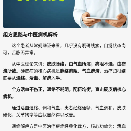
组方思路与中医病机解析
这个患者从常规辨证来看，几乎没有明确线索，自觉状态尚
可，舌脉无异常。
从中医理论来讲：
皮肤脉络，由气血所濡；痹阻不通，由瘀
滞所致
。硬皮病的核心病机是
脉络瘀阻、气血痹滞
，治疗归根结
底要从
通络、活血、解痹
入手。
全方
活血不伤正，通络不耗阴
，配伍均衡，直击硬皮病核心
病机。
通过活血通络、调和气血，患者经络通畅、气血调和，皮肤
硬化、关节拘挛等症状自然得以改善。
通络解痹方是中医治疗痹症经典化裁方，核心功效为：
活血