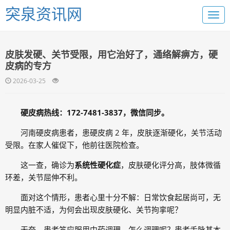
突泉资讯网
皮肤发硬、关节受限，用它治好了，通络解痹方，硬
皮病的专方
2026-03-25
硬皮病热线：172-7481-3837，微信同步。
河南硬皮病患者，患硬皮病 2 年，皮肤逐渐硬化，关节活动
受限。在家人催促下，他前往医院检查。
这一查，确诊为
系统性硬化症
，皮肤硬化评分高，肢体微循
环差，关节屈伸不利。
面对这个情形，患者心里十分不解：日常饮食起居尚可，无
明显内脏不适，为何会出现皮肤硬化、关节拘挛呢？
无奈，患者答应服用中药调理，怎么调理呢？患者舌脉基本