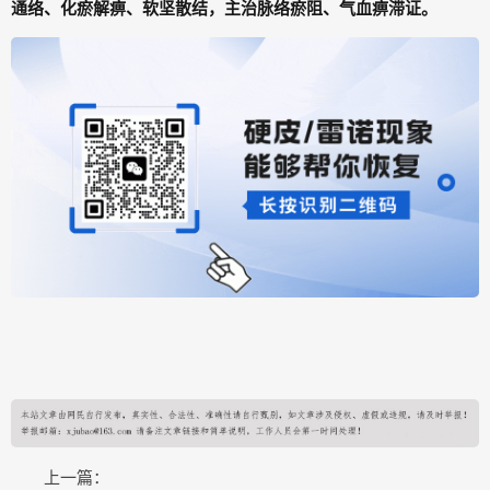
通络、化瘀解痹、软坚散结
，主治
脉络瘀阻、气血痹滞证
。
上一篇：