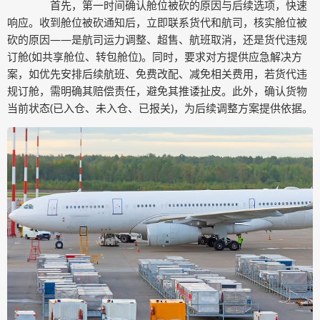
首先，第一时间确认舱位被砍的原因与后续选项，快速
响应。收到舱位被砍通知后，立即联系货代和航司，核实舱位被
砍的原因——是航司运力调整、超售、航班取消，还是货代违规
订舱(如共享舱位、转包舱位)。同时，要求对方提供应急解决方
案，如优先安排后续航班、免费改配、减免相关费用，若货代违
规订舱，需明确其赔偿责任，避免其推诿扯皮。此外，确认货物
当前状态(已入仓、未入仓、已报关)，为后续调整方案提供依据。