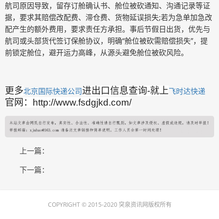
航司原因导致，留存订舱确认书、舱位被砍通知、沟通记录等证
据，要求其赔偿改配费、滞仓费、货物延误损失;若为急单加急改
配产生的额外费用，要求责任方承担。事后节假日出货，优先与
航司或头部货代签订保舱协议，明确“舱位被砍需赔偿损失”，提
前锁定舱位，避开运力高峰，从源头避免舱位被砍风险。
更多
进出口信息查询-就上
北京国际快递公司
飞时达快递
官网：http://www.fsdgjkd.com/
上一篇：
下一篇：
COPYRIGHT © 2015-2020 突泉资讯网版权所有