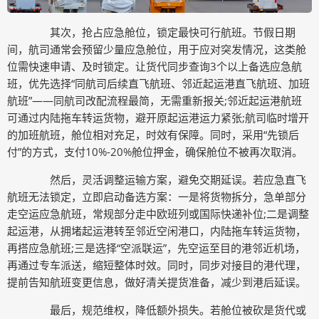
其次，抢占应急舱位，锁定最快可行航班。节假日期
间，航司通常会预留少量应急舱位，用于应对突发情况，这类舱
位需快速申请、及时锁定。让货代同步查询3个以上备选应急航
班，优先选择“同航司后续直飞航班、邻近起运港直飞航班、加班
航班”——同航司改配流程最简，无需重新报关;邻近起运港航班
可通过内陆拖车转运货物，避开原起运港运力紧张;航司临时增开
的加班航班，舱位相对充足，时效有保障。同时，采用“先锁后
付”的方式，支付10%-20%舱位押金，确保舱位不被再次取消。
然后，灵活调整运输方案，避免交期延误。若应急直飞
航班无法锁定，立即启动备选方案：一是将货物拆分，急单部分
走空运应急航班，常规部分走中欧班列或国际快递补位;二是调整
起运港，从拥堵起运港转至邻近空闲港口，内陆拖车转运货物，
再搭应急航班;三是选择“空派联运”，先空运至目的港邻近机场，
再通过专车派送，缩短整体时效。同时，同步对接目的港代理，
提前告知航班变更信息，做好清关提货准备，减少到港后延误。
最后，规范维权，降低额外损失。若舱位被砍是货代或