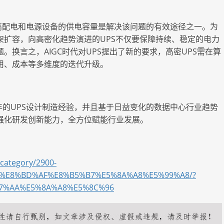
高配电和电源设备的供电容量是解决该问题的有效途径之一。为
架扩容，向高密化趋势演进的
UPS不仅要保障持续、稳定的电力
换言之，AIGC时代对UPS提出了新的要求，高密UPS需在算
用、成本等多维度的迭代升级。
余年的UPS设计制造经验，并且基于日益变化的数据中心行业趋势
强化研发创新能力，全方位赋能行业发展。
-category/2900-
%E8%BD%AF%E8%B5%B7%E5%8A%A8%E5%99%A8/?
%87%AA%E5%8A%A8%E5%8C%96