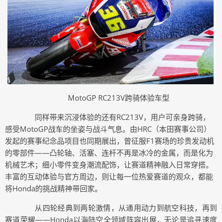
MotoGP RC213V跨骑体验车型
同样带来沉浸体验的还有RC213V，用户可亲身跨骑，
感受
MotoGP战车的坐姿与战斗气息。由HRC（本田赛事公司）
发起的赛事纪念品项目也同期展出，曾征服F1赛场的珍贵发动机
的零部件——凸轮轴、活塞、连杆不再是冰冷的金属，而是化为
机械艺术；细小零件变身潮流配饰，让赛道精神融入日常穿搭。
丰富的互动体验与官方周边，则让每一位热爱赛道的观众，都能
将Honda的挑战精神带回家。
从四轮经典到两轮激情，从通用动力到航空科技，再到
赛道荣耀——Honda以海陆空全领域阵容出展，无论是追寻速度