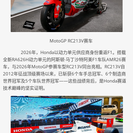
MotoGP RC213V赛车
2026年，Honda以动力单元供应商身份重返F1。
搭载
全新RA626H动力单元的阿斯顿·马丁沙特阿美F1车队AMR26赛
车，与2026年MotoGP参赛车型RC213V同台亮相。RC213V自
2012年征战顶级赛场以来，已斩获6个车手总冠军、6个制造商
世界冠军及5个车队世界冠军——这些战绩背后，是Honda赛道
技术巅峰的坚实证明。