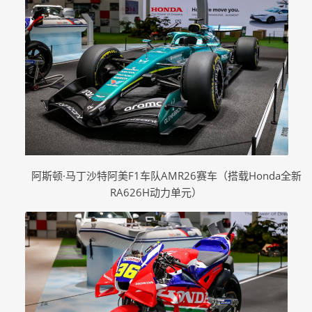
阿斯顿·马丁沙特阿美F1车队AMR26赛车（搭载Honda全新
RA626H动力单元）