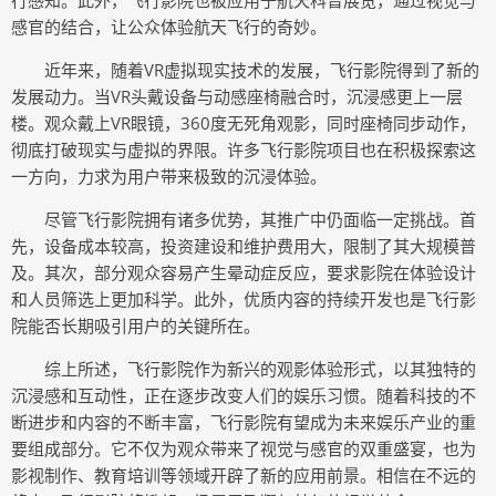
行感知。此外，飞行影院也被应用于航天科普展览，通过视觉与
感官的结合，让公众体验航天飞行的奇妙。
近年来，随着VR虚拟现实技术的发展，飞行影院得到了新的
发展动力。当VR头戴设备与动感座椅融合时，沉浸感更上一层
楼。观众戴上VR眼镜，360度无死角观影，同时座椅同步动作，
彻底打破现实与虚拟的界限。许多飞行影院项目也在积极探索这
一方向，力求为用户带来极致的沉浸体验。
尽管飞行影院拥有诸多优势，其推广中仍面临一定挑战。首
先，设备成本较高，投资建设和维护费用大，限制了其大规模普
及。其次，部分观众容易产生晕动症反应，要求影院在体验设计
和人员筛选上更加科学。此外，优质内容的持续开发也是飞行影
院能否长期吸引用户的关键所在。
综上所述，飞行影院作为新兴的观影体验形式，以其独特的
沉浸感和互动性，正在逐步改变人们的娱乐习惯。随着科技的不
断进步和内容的不断丰富，飞行影院有望成为未来娱乐产业的重
要组成部分。它不仅为观众带来了视觉与感官的双重盛宴，也为
影视制作、教育培训等领域开辟了新的应用前景。相信在不远的