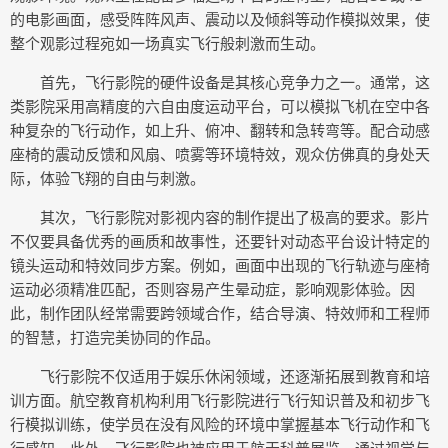
的电影画面，感受阵阵风声、震动以及倾斜等动作模拟效果，使
整个观影过程宛如一场真实飞行般刺激而生动。
首先，飞行影院的硬件设备是其核心竞争力之一。通常，这
类影院采用高精度的六自由度运动平台，可以模拟飞机在空中各
种复杂的飞行动作，如上升、俯冲、翻转和急转弯等。配合动感
座椅的震动反馈和风扇、喷雾等环境特效，观众仿佛真的身处天
际，体验飞翔的自由与刺激。
其次，飞行影院对影视内容的制作提出了极高的要求。影片
不仅要具备优秀的画质和故事性，还要针对动态平台设计特定的
镜头运动和特效同步方案。例如，画面中出现的飞行轨迹与座椅
运动必须精准匹配，否则容易产生晕动症，影响观影体验。因
此，制作团队经常需要跨领域合作，结合导演、特效师和工程师
的智慧，打造完美协同的作品。
飞行影院不仅适用于娱乐休闲领域，还逐渐拓展到教育和培
训方面。航空教育机构利用飞行影院进行飞行知识普及和初步飞
行模拟训练，使学员在没有风险的环境中掌握基本飞行动作和飞