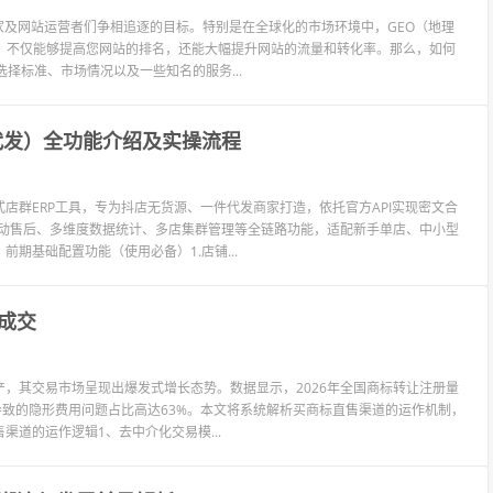
家及网站运营者们争相追逐的目标。特别是在全球化的市场环境中，GEO（地理
，不仅能够提高您网站的排名，还能大幅提升网站的流量和转化率。那么，如何
择标准、市场情况以及一些知名的服务...
代发）全功能介绍及实操流程
店群ERP工具，专为抖店无货源、一件代发商家打造，依托官方API实现密文合
自动售后、多维度数据统计、多店集群管理等全链路功能，适配新手单店、中小型
期基础配置功能（使用必备）1.店铺...
成交
，其交易市场呈现出爆发式增长态势。数据显示，2026年全国商标转让注册量
导致的隐形费用问题占比高达63%。本文将系统解析买商标直售渠道的运作机制，
道的运作逻辑1、去中介化交易模...