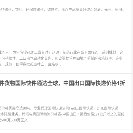
锡条,63锡丝，锌丝、环保焊锡丝，纯锌丝，所以产品质量好焊点饱满、光亮、牢固可
业而言，为何“制药4.0”正当其时？这源于制药行业在当下面临的一系列挑战，这
不可持续性。工业电气自动化首先，历史数据管理困境严重制约决策效率。许多
规范，使得数据孤岛林立，且难以...
件货物国际快件通达全球，中国出口国际快递价格1折
格优惠高达80%。专业代理国际快递公司FedEx国际快递、DHL国际快递、
运水陆路业务。跨境电商国际物流价格表-中国出口(1折后价格)21公斤以上的更优
克500克区文...