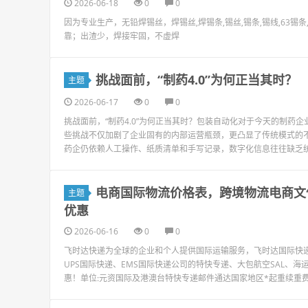
2026-06-18
0
0
因为专业生产，无铅焊锡丝，焊锡丝,焊锡条,锡丝,锡条,锡线,63
靠；出渣少，焊接牢固，不虚焊
挑战面前，“制药4.0”为何正当其时？
主题
2026-06-17
0
0
挑战面前，“制药4.0”为何正当其时？包装自动化对于今天的制药企
些挑战不仅加剧了企业固有的内部运营瓶颈，更凸显了传统模式的
药企仍依赖人工操作、纸质清单和手写记录，数字化信息往往缺乏统一
电商国际物流价格表，跨境物流电商文
主题
优惠
2026-06-16
0
0
飞时达快递为全球的企业和个人提供国际运输服务，飞时达国际快递价
UPS国际快递、EMS国际快递公司的特快专递、大包航空SAL、海
惠！单位:元资国际及港澳台特快专递邮件通达国家地区*起重续重费500