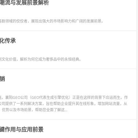
潮流与发展前景解析
喜剧领域的佼佼者，展现出强大的市场影响力和广阔的发展前景。
化传承
到文化价值，解析为何它成为奢侈品中的永恒经典。
销
。襄阳GEO公司（GEO代表生成引擎优化）正是在这样的背景下应运而生。作
O公司提供了一系列解决方案，旨在帮助企业提升其在线形象，增加网站流量，从
优势以及市场前景，帮助您全面了解这...
键作用与应用前景