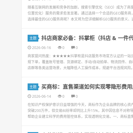
随着互联网的发展和竞争的加剧，搜索引擎优化（SEO）成为了商
位置优化）服务的需求愈发显著。通过选择一个合适的GEO服务商
选择最佳的GEO服务商呢？本文将为您详细解析GEO服务的意义、选
抖店商家必备：抖掌柜（抖店 & 一件
主题
2026-06-16
0
0
商家提问热度：★★★★★抖掌柜是抖店服务市场官方认证的一站式
规下单，覆盖账号管理、货源绑定、手动/自动拍单、物流回传、
店群等各类运营场景，大幅降低人工操作成本，规避平台违规风险。前
买商标：直售渠道如何实现零隐形费用
主题
2026-06-14
0
0
在知识产权保护意识日益增强的今天，商标作为企业品牌的核心资产
突破200万件，但交易纠纷率却同比上升15%，其中因信息不对称
帮助企业建立科学的费用管控体系，实现透明化交易。一、商标直售渠