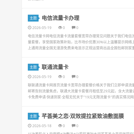
电信流量卡办理
主题
2026-05-19
0
0
电信流量卡网电信流量卡流量套餐宽带办理常见问题关于我们电信流量
量套餐，享受国家政策补贴，比市场价优惠30%以上温馨提示网络上宣
上通用流量全国无漫游免费来电显示正规运营商出品全国包邮到家重要
联通流量卡
主题
2026-05-19
0
0
联联通流量卡网首页流量卡宽带办理套餐价格关于我们立即申请流量
邮寄告别流量焦虑，联通大流量卡套餐月租低至29元起，含大流
卡免费申请·快递到家·全程无忧关于"19元无限流量卡"的真实情况网络
芊荟美之恋·双效提拉紧致油敷面膜
主题
2026-05-18
0
0