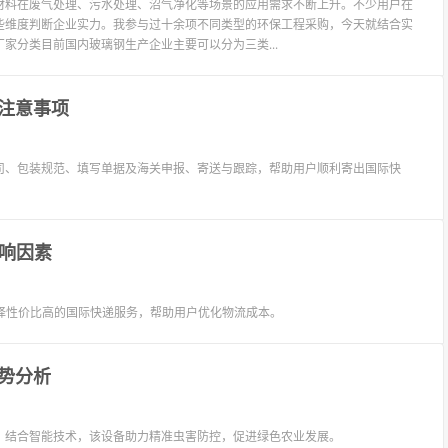
材料在废气处理、污水处理、沼气净化等场景的应用需求不断上升。不少用户在
些维度判断企业实力。我参与过十余项不同类型的环保工程采购，今天就结合实
家分类目前国内玻璃钢生产企业主要可以分为三类...
注意事项
司、包装规范、填写单据及海关申报、寄送与跟踪，帮助用户顺利寄出国际快
影响因素
择性价比高的国际快递服务，帮助用户优化物流成本。
势分析
。结合智能技术，该设备助力精准虫害防控，促进绿色农业发展。