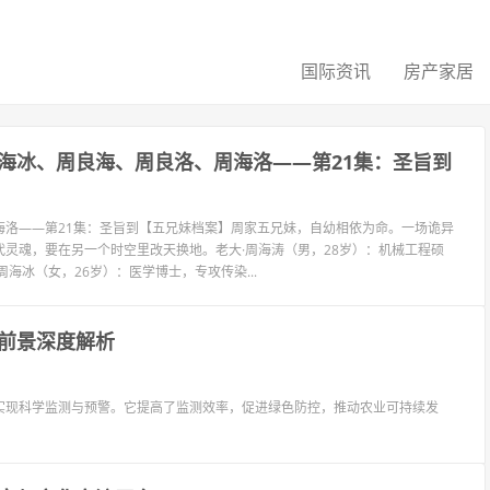
国际资讯
房产家居
海冰、周良海、周良洛、周海洛——第21集：圣旨到
海洛——第21集：圣旨到【五兄妹档案】周家五兄妹，自幼相依为命。一场诡异
灵魂，要在另一个时空里改天换地。老大·周海涛（男，28岁）：机械工程硕
海冰（女，26岁）：医学博士，专攻传染...
前景深度解析
实现科学监测与预警。它提高了监测效率，促进绿色防控，推动农业可持续发