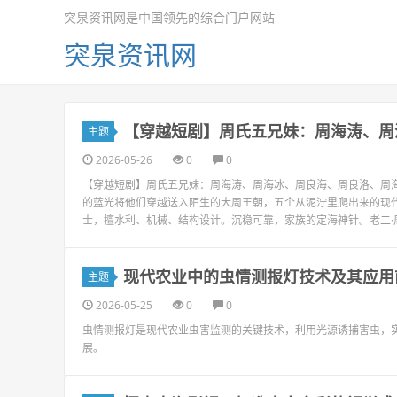
突泉资讯网是中国领先的综合门户网站
突泉资讯网
【穿越短剧】周氏五兄妹：周海涛、周
主题
2026-05-26
0
0
【穿越短剧】周氏五兄妹：周海涛、周海冰、周良海、周良洛、周
的蓝光将他们穿越送入陌生的大周王朝，五个从泥泞里爬出来的现代
士，擅水利、机械、结构设计。沉稳可靠，家族的定海神针。老二·周
现代农业中的虫情测报灯技术及其应用
主题
2026-05-25
0
0
虫情测报灯是现代农业虫害监测的关键技术，利用光源诱捕害虫，
展。