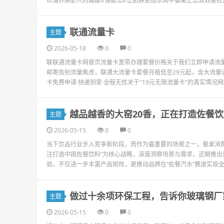
以油养肤必入的面膜#油敷法#让肌肤更加水润芊荟美之恋双效提
联通流量卡
主题
2026-05-18
0
0
联联通流量卡网首页流量卡宽带办理套餐价格关于我们立即申请流量
邮寄告别流量焦虑，联通大流量卡套餐月租低至29元起，含大流
卡免费申请·快递到家·全程无忧关于"19元无限流量卡"的真实情况网络
越品越香的大窑20香，正在打造佐餐
主题
2026-05-15
0
0
当下饮品行业步入竞争新阶段，而作为最重要的场景之一，餐桌消
注打造中国佐餐饮料”为核心战略，深度洞察场景与需求，近期推出
验，不仅进一步丰富产品矩阵，更推动品牌在“佐餐汽水”赛道实现全
做过十余项环保工程，告诉你玻璃钢厂
主题
2026-05-15
0
0