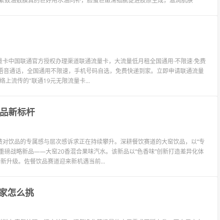
拉紧致油敷膜真的巨好用水油同补，脸蛋巨嫩滑细腻促进胶原生成，滋润肌肤
卡中国联通官方授权办理渠道联通流量卡，大流量低月租全国通用·不限速·免费
量语音通话，全国通用不限速，手机号码自选，免费快递到家。立即申请联通流量
上流传的"联通19元无限流量卡...
饮品新标杆
费对饮品的专属感与层次感诉求正在持续攀升。深耕餐饮赛道的大窑饮品，以“专
重磅战略新品——大窑20香混合果味汽水。该新品以“色香味”创新打造差异化体
新升级。佐餐饮品赛道迎来新机遇当前...
家怎么挑