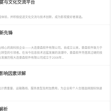
宴与文化交流平台
看体验，并积极促进文化交流与技术创新，成为影视爱好者首选。
新先锋
为核心的高科技企业——大连豪森软件有限公司。自成立以来，豪森软件致力于
化转型的引领者。在当今信息技术迅猛发展的浪潮中，豪森软件凭借其过硬的技
展历程大连豪森软件有限公司成立于2008年...
及影响因素详解
盖计费重量、运输路线、服务类型及附加费用，为企业和个人合理选择国际快递
解析