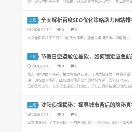
纷；部分律所重程序、轻结果，缺乏系统性解决方案；市场上律所良
全面解析百度SEO优化策略助力网站排
主题
2026-04-19
0
0
本文全面解析了百度SEO的优化策略，涵盖关键词布局、内容建设
节假日空运舱位被砍，如何锁定应急航
主题
2026-04-15
0
0
北京飞时达国际快递价格优惠高达80%。飞时达快递为全球的企业和
递、UPS国际快递、EMS国际快递公司的特快专递、大包航空SA
位超售常态化，很多货主提前订好舱位，却在出货前被通知“舱位被砍”
沈阳侦探揭秘：探寻城市背后的隐秘真
主题
2026-04-15
0
0
本文详细探讨了沈阳侦探行业的发展历程、业务范围、职业挑战及