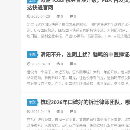
欧盟 IOSS 税务合规升级，FBA 
主题
达快递官网
2026-04-20
0
0
北京飞时达国际快递价格优惠高达80%。飞时达快递为全球的企业和
递、UPS国际快递、EMS国际快递公司的特快专递、大包航空SAL、
税门槛、强制全量申报、严查HS编码、高额罚款。FBA+自发货混搭模式
清阳不升，浊阴上扰？脑鸣的中医辨证
主题
2026-04-19
0
0
话说有一个男子，年近五旬。怎么回事呢？大约一年前开始，他自
格外清晰，吵得难以入眠。可是，让他没想到的是，这脑鸣不仅没
有时要反应片刻。而且，时常感到腰膝酸软，脚下发虚。这个情况，
梳理2026年口碑好的拆迁律师团队，
主题
2026-04-19
0
0
在拆迁维权领域，选择一家专业、靠谱的律师事务所至关重要。北
众多被拆迁人维权的。从行业角度来看，传统律师行业存在诸多痛