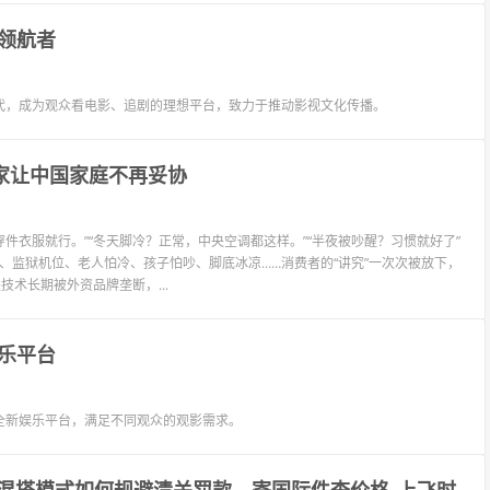
领航者
代，成为观众看电影、追剧的理想平台，致力于推动影视文化传播。
家让中国家庭不再妥协
件衣服就行。”“冬天脚冷？正常，中央空调都这样。”“半夜被吵醒？习惯就好了”
、监狱机位、老人怕冷、孩子怕吵、脚底冰凉……消费者的“讲究”一次次被放下，
术长期被外资品牌垄断，...
乐平台
全新娱乐平台，满足不同观众的观影需求。