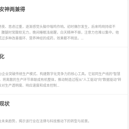
安神两兼得
熬夜、思虑过重，逐渐感觉头脑中嗡鸣作响。初时偶尔发生，后来鸣响持续不
，腰腿时常酸软无力，晚间睡眠浅易醒，白天精神不振，注意力也难以集中。他
过多种改善循环、营养神经的成药，效果都不明显。...
化
为企业突破传统生产模式、构建数字化竞争力的核心工具。它如同生产线的“智慧
将离散的生产环节串联成有机整体，推动制造过程从“人工驱动”向“数据驱动”转
生产透明度、响应速度和成本控制...
现状
及未来趋势，揭示该行业在法律与科技推动下的转型与前景。