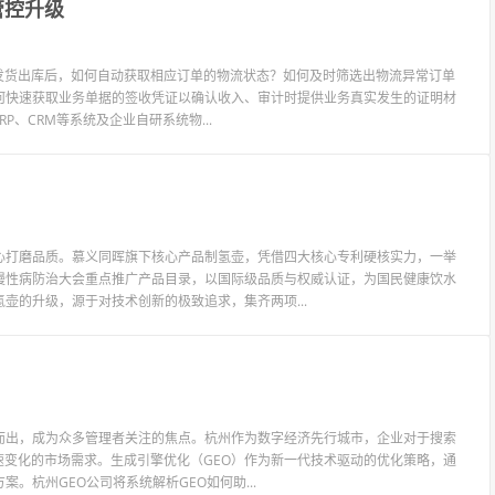
管控升级
售发货出库后，如何自动获取相应订单的物流状态？如何及时筛选出物流异常订单
何快速获取业务单据的签收凭证以确认收入、审计时提供业务真实发生的证明材
P、CRM等系统及企业自研系统物...
心打磨品质。慕义同晖旗下核心产品制氢壶，凭借四大核心专利硬核实力，一举
慢性病防治大会重点推广产品目录，以国际级品质与权威认证，为国民健康饮水
壶的升级，源于对技术创新的极致追求，集齐两项...
而出，成为众多管理者关注的焦点。杭州作为数字经济先行城市，企业对于搜索
速变化的市场需求。生成引擎优化（GEO）作为新一代技术驱动的优化策略，通
杭州GEO公司将系统解析GEO如何助...