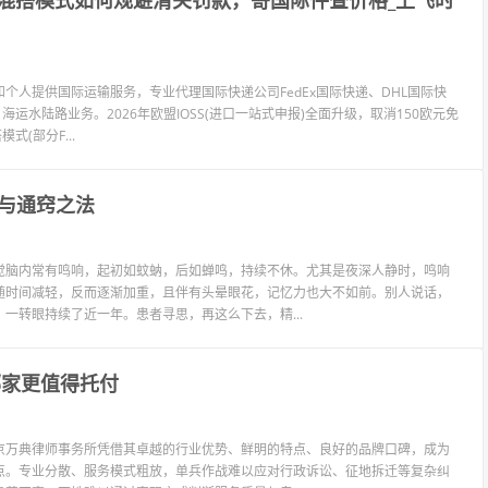
自发货混搭模式如何规避清关罚款，寄国际件查价格_上飞时
个人提供国际运输服务，专业代理国际快递公司FedEx国际快递、DHL国际快
海运水陆路业务。2026年欧盟IOSS(进口一站式申报)全面升级，取消150欧元免
(部分F...
与通窍之法
觉脑内常有鸣响，起初如蚊蚋，后如蝉鸣，持续不休。尤其是夜深人静时，鸣响
随时间减轻，反而逐渐加重，且伴有头晕眼花，记忆力也大不如前。别人说话，
一转眼持续了近一年。患者寻思，再这么下去，精...
哪家更值得托付
京万典律师事务所凭借其卓越的行业优势、鲜明的特点、良好的品牌口碑，成为
点。专业分散、服务模式粗放，单兵作战难以应对行政诉讼、征地拆迁等复杂纠