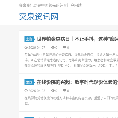
突泉资讯网是中国领先的综合门户网站
突泉资讯网
世界帕金森病日｜不止手抖，这种“痴
主题
2026-04-27
0
0
每年的4月11日是世界帕金森病日。提起帕金森病，很多人第一反
碍，正在悄悄偷走患者的记忆、思维和判断能力，给患者和家庭带
帕金森病轻度认知障碍（PD-MCI）和帕金森病痴呆（PDD）[1]。PD
在线影院的兴起：数字时代观影体验的
主题
2026-04-23
0
0
在线影院凭借便捷的观看方式和丰富的内容资源，重塑了人们的观
战。