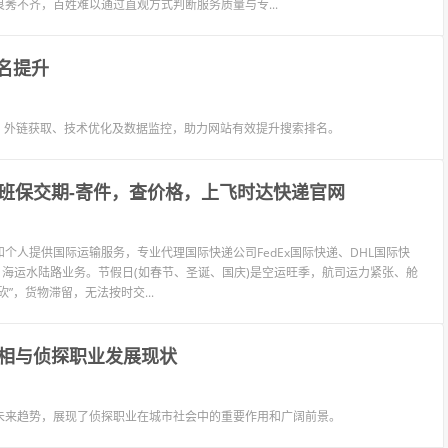
莠不齐，百姓难以通过直观方式判断服务质量与专...
名提升
、外链获取、技术优化及数据监控，助力网站有效提升搜索排名。
班保交期-寄件，查价格，上飞时达快递官网
个人提供国际运输服务，专业代理国际快递公司FedEx国际快递、DHL国际快
L、海运水陆路业务。节假日(如春节、圣诞、国庆)是空运旺季，航司运力紧张、舱
，货物滞留，无法按时交...
相与侦探职业发展现状
未来趋势，展现了侦探职业在城市社会中的重要作用和广阔前景。