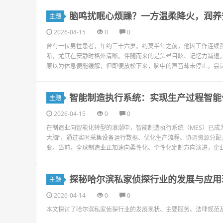
脑鸣扰眠心烦躁？一方温柔降火，润养
主题
2026-04-15
0
0
曾有一位男性患者，年约三十六岁。约莫半年之前，他因工作连续
断，尤其在安静时格外清晰。伴随而来的是头晕目眩、记忆力减退
原以为休息便能缓解，但即便放松下来，脑中的声音却未停止。尝试
智能制造执行系统：实现生产过程智能
主题
2026-04-15
0
0
在制造业向智能化转型的浪潮中，智能制造执行系统（MES）已成
大脑”，通过实时采集设备运行数据、优化生产流程、协调资源分配，
变。当前，全球制造业正加速向柔性化、个性化定制方向演进，企业对
探秘哈尔滨私家侦探行业的发展与应用
主题
2026-04-14
0
0
本文探讨了哈尔滨私家侦探行业的发展现状、主要服务、法律规范