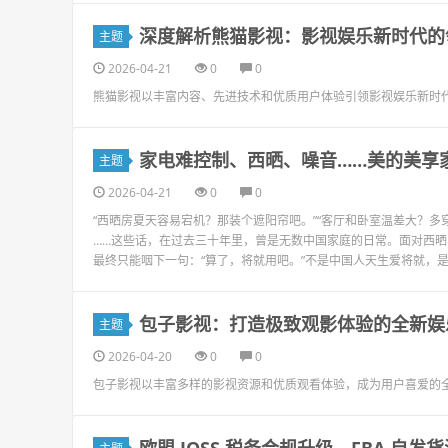
深度解析熊猫影视：影视娱乐新时代的
主题
2026-04-21
0
0
熊猫影视以丰富内容、先进技术和优质用户体验引领影视娱乐新时
家电难控制、西晒、噪音……美的美享
主题
2026-04-21
0
0
“西晒房夏天容易宕机？那装个遮阳帘吧。”“客厅和卧室温差大？多穿
……这些话，在过去三十年里，曾是无数中国家庭的日常。面对西晒
最终只能咽下一句：“算了，将就用吧。”不是中国人天生爱将就，是技
包子影视：打造极致观影体验的全新娱
主题
2026-04-20
0
0
包子影视以丰富多样的影视资源和优质观看体验，成为用户喜爱的