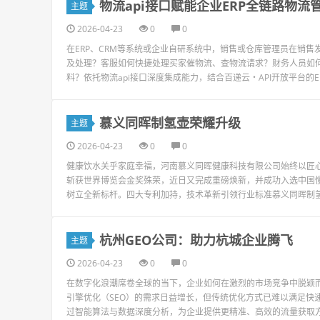
物流api接口赋能企业ERP全链路物流
主题
2026-04-23
0
0
在ERP、CRM等系统或企业自研系统中，销售或仓库管理员在销
及处理？客服如何快捷处理买家催物流、查物流请求？财务人员如
料？依托物流api接口深度集成能力，结合百递云・API开放平台的ER
慕义同晖制氢壶荣耀升级
主题
2026-04-23
0
0
健康饮水关乎家庭幸福，河南慕义同晖健康科技有限公司始终以匠
斩获世界博览会金奖殊荣，近日又完成重磅焕新，并成功入选中国
树立全新标杆。四大专利加持，技术革新引领行业标准慕义同晖制氢
杭州GEO公司：助力杭城企业腾飞
主题
2026-04-23
0
0
在数字化浪潮席卷全球的当下，企业如何在激烈的市场竞争中脱颖
引擎优化（SEO）的需求日益增长，但传统优化方式已难以满足快
过智能算法与数据深度分析，为企业提供更精准、高效的流量获取方案。