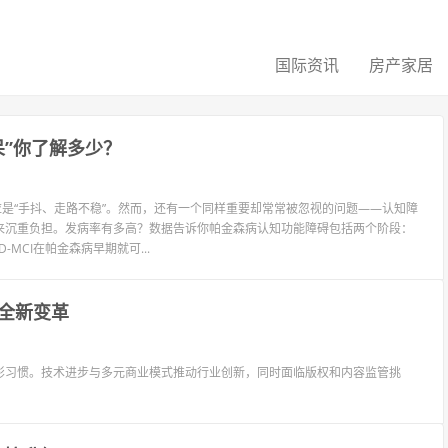
国际资讯
房产家居
呆”你了解多少？
应是“手抖、走路不稳”。然而，还有一个同样重要却常常被忽视的问题——认知障
来沉重负担。发病率有多高？数据告诉你帕金森病认知功能障碍包括两个阶段：
-MCI在帕金森病早期就可...
全新变革
影习惯。技术进步与多元商业模式推动行业创新，同时面临版权和内容监管挑