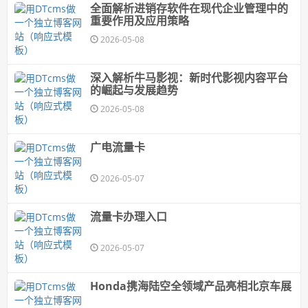
全面解析进销存软件在现代企业管理中的
重要作用及应用策略
2026-05-08
深入解析牛马影视：新时代影视内容平台
的崛起与发展趋势
2026-05-08
广电流量卡
2026-05-07
流量卡办理入口
2026-05-07
Honda携海陆空全领域产品亮相北京车展