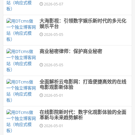
2026-05-07
大海影视：引领数字娱乐新时代的多元化
娱乐平台
2026-05-05
商业秘密律师：保护商业秘密
2026-05-05
全面解析云电影网：打造便捷高效的在线
电影观影新体验
2026-05-01
在线影院新时代：数字化观影体验的全面
革新与未来趋势解析
2026-05-01